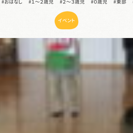
おはなし
１〜２歳児
２〜３歳児
０歳児
東部
イベント