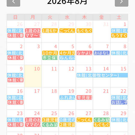
2026年8月
日
月
火
水
木
金
土
26
27
28
29
30
31
1
休館(北御牧センター)
１歳のお誕生会
1歳6か月児健診
ごっくん離乳食教室(５か月児)
もぐもぐ離乳食教室(７か月児
休館(北御牧
休館（東部センター）
ママ～ずのおはなし絵本
もうすぐマ
2
3
4
5
6
7
8
休館(北御牧センター)
１０か月児健診
４か月児健診
なかよしひろば
おはなし会〜図書館
休館(北御牧
休館（東部センター）
市立保育園園開放
ねんねの赤ちゃんひろば
9
10
11
12
13
14
15
休館(北御牧センター)
休館(北御牧センター)
休館（東部センター）
16
17
18
19
20
21
22
休館(北御牧センター)
ふれあいひろば
育児座談会
休館(北御牧
休館（東部センター）
お話し子ど
23
24
25
26
27
28
29
休館(北御牧センター)
１歳のお誕生会
３歳児健診
０歳児のママひろば
ごっくん離乳食教室(５か月児)
くるみ幼稚園園開放
休館(北御牧
休館（東部センター）
ママのリフレッシュヨガ
くるみ幼稚園園開放
２歳児歯科健診
もぐもぐ離乳食教室(