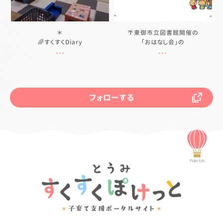
＊
🌴東御市立図書館開催の
🌈すくすくDiary
「おはなし会」の
...
...
フォローする