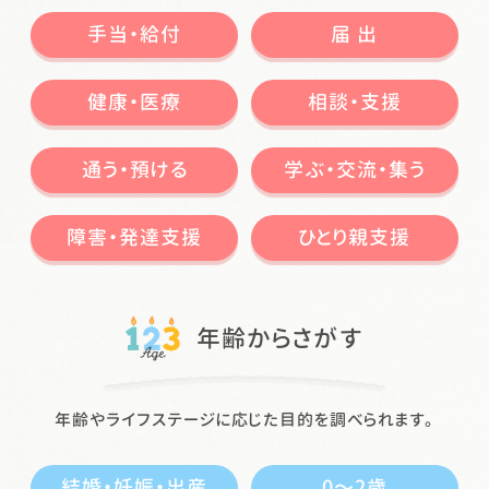
手当・給付
届 出
健康・医療
相談・支援
通う・預ける
学ぶ・交流・集う
障害・発達支援
ひとり親支援
年齢からさがす
年齢やライフステージに応じた目的を調べられます。
結婚・妊娠・出産
0〜2歳