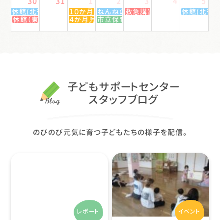
30
31
1
2
3
4
5
休館(北御牧センター)
１０か月児健診
ねんねの赤ちゃんひろば
救急講習会
休館(北御牧
休館（東部センター）
４か月児健診
市立保育園園開放
子どもサポートセンター
スタッフブログ
のびのび元気に育つ子どもたちの様子を配信。
レポート
イベント