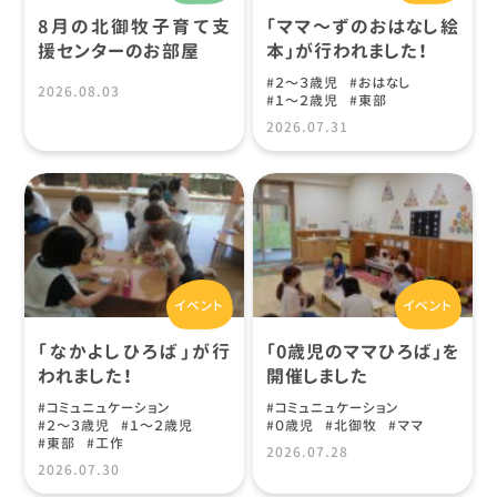
8月の北御牧子育て支
「ママ～ずのおはなし絵
援センターのお部屋
本」が行われました！
２〜３歳児
おはなし
2026.08.03
１〜２歳児
東部
2026.07.31
イベント
イベント
「なかよしひろば」が行
「0歳児のママひろば」を
われました！
開催しました
コミュニュケーション
コミュニュケーション
２〜３歳児
１〜２歳児
０歳児
北御牧
ママ
東部
工作
2026.07.28
2026.07.30