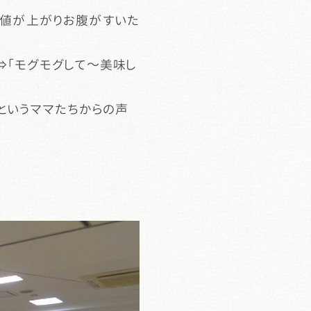
糖値が上がりお腹がすいた
⇒「モグモグして～美味し
というママたちからの声