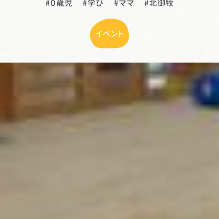
０歳児
学び
ママ
北御牧
イベント