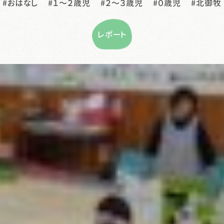
おはなし
１〜２歳児
２〜３歳児
０歳児
北御牧
レポート