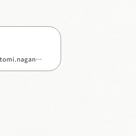
kenko-suishin@city.tomi.nagano.jp