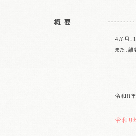
概 要
4か月、
また、離
令和８
令和８