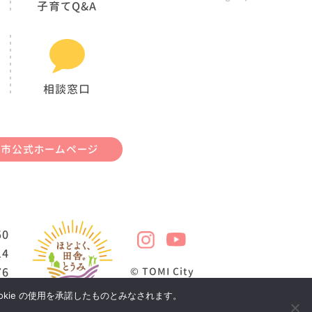
子育てQ&A
相談窓口
御市公式ホームページ
50
14
76
© TOMI City
okie の使用を承諾したものとみなされます。