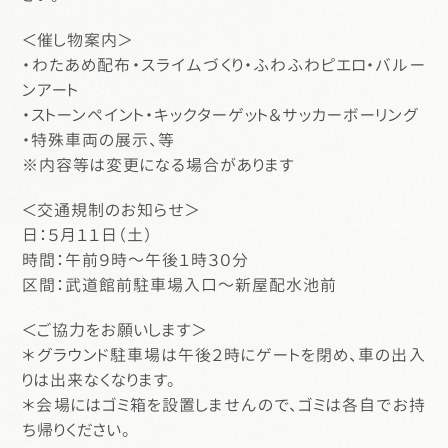
＜催し物案内＞
・わたあめ配布・スライムづくり・ふわふわピエロ・バルー
ンアート
・ストーンペイント・キックターゲット＆サッカーボーリング
・特殊車両の展示、等
※内容等は変更になる場合があります
＜交通規制のお知らせ＞
日：５月１１日（土）
時間：午前９時～午後１時３０分
区間：武道館前駐車場入口～新屋配水池前
＜ご協力をお願いします＞
＊グラウンド駐車場は午後２時にゲートを閉め、車の出入
りは出来なくなります。
＊会場にはゴミ箱を設置しませんので、ゴミは各自でお持
ち帰りください。