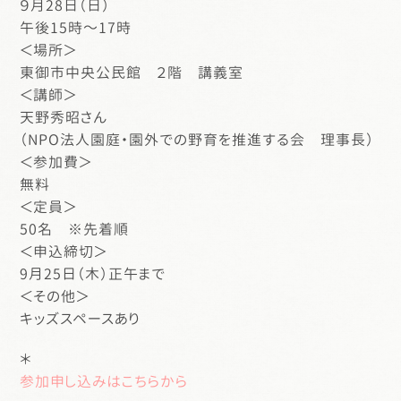
９月28日（日）
午後15時～17時
＜場所＞
東御市中央公民館 ２階 講義室
＜講師＞
天野秀昭さん
（NPO法人園庭・園外での野育を推進する会 理事長）
＜参加費＞
無料
＜定員＞
50名 ※先着順
＜申込締切＞
9月25日（木）正午まで
＜その他＞
キッズスペースあり
＊
参加申し込みはこちらから