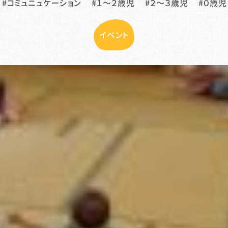
コミュニュケーション
１〜２歳児
２〜３歳児
０歳児
イベント